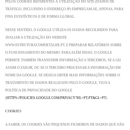
PELOS COOKIES REFERENTES À UTILIZAÇÃO DO SITE (DADOS DE
TRÁFEGO, INCLUINDO O ENDEREÇO IP) EMPREGAM-SE, APENAS, PARA
FINS ESTATÍSTICOS E DE FORMA GLOBAL.
NESSE SENTIDO, O GOOGLE UTILIZA OS DADOS RECOLHIDOS PARA
AVALIAR A UTILIZAÇÃO DO WEBSITE
WWW.ESTRUTURACOMDETALHE.PT, E PREPARAR RELATÓRIOS SOBRE
O FUNCIONAMENTO DO MESMO. PARA ALÉM DISSO, O GOOGLE
PERMITE TAMBÉM TRANSFERIR INFORMAÇÃO A TERCEIROS, SE A LEI
ASSIM O EXIGIR, OU SE O TERCEIRO PROCESSAR A INFORMAÇÃO EM
NOME DA GOOGLE. SE DESEJA OBTER MAIS INFORMAÇÕES SOBRE O
TRATAMENTO DE DADOS REALIZADO PELO O GOOGLE, VEJA A
POLÍTICA DE PRIVACIDADE DO GOOGLE
(
HTTPS://POLICIES.GOOGLE.COM/PRIVACY?HL=PT-PT&GL=PT
).
COOKIES
A SABER, OS COOKIES SÃO PEQUENOS FICHEIROS DE DADOS QUE SÃO