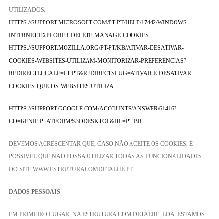
UTILIZADOS:
HTTPS://SUPPORT.MICROSOFT.COM/PT-PT/HELP/17442/WINDOWS-
INTERNET-EXPLORER-DELETE-MANAGE-COOKIES
HTTPS://SUPPORT.MOZILLA.ORG/PT-PT/KB/ATIVAR-DESATIVAR-
COOKIES-WEBSITES-UTILIZAM-MONITORIZAR-PREFERENCIAS?
REDIRECTLOCALE=PT-PT&REDIRECTSLUG=ATIVAR-E-DESATIVAR-
COOKIES-QUE-OS-WEBSITES-UTILIZA
HTTPS://SUPPORT.GOOGLE.COM/ACCOUNTS/ANSWER/61416?
CO=GENIE.PLATFORM%3DDESKTOP&HL=PT-BR
DEVEMOS ACRESCENTAR QUE, CASO NÃO ACEITE OS COOKIES, É
POSSÍVEL QUE NÃO POSSA UTILIZAR TODAS AS FUNCIONALIDADES
DO SITE WWW.ESTRUTURACOMDETALHE.PT.
DADOS PESSOAIS
EM PRIMEIRO LUGAR, NA ESTRUTURA COM DETALHE, LDA. ESTAMOS