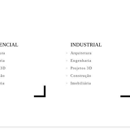
ENCIAL
INDUSTRIAL
ura
Arquitetura
ria
Engenharia
 3D
Projetos 3D
ção
Construção
ria
Imobiliária