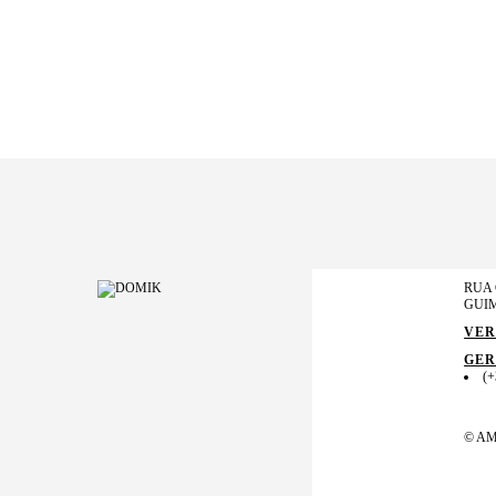
RUA 
GUI
VER
GER
(+
©
AM