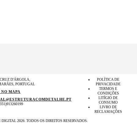
CRUZ D'ÁRGOLA,
POLÍTICA DE
MARÃES, PORTUGAL
PRIVACIDADE
TERMOS E
 NO MAPA
CONDIÇÕES
LITÍGIO DE
AL@ESTRUTURACOMDETALHE.PT
CONSUMO
351)913260199
LIVRO DE
RECLAMAÇÕES
 DIGITAL
2026. TODOS OS DIREITOS RESERVADOS.